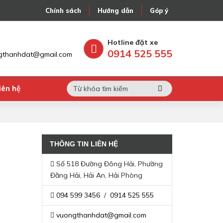
Chính sách
Hướng dẫn
Góp ý
iên hệ
Hotline đặt xe
l
0914 525 555
gthanhdat@gmail.com
iên hệ
THÔNG TIN LIÊN HỆ
Số 518 Đường Đông Hải, Phường
Đằng Hải, Hải An, Hải Phòng
094 599 3456
/
0914 525 555
vuongthanhdat@gmail.com