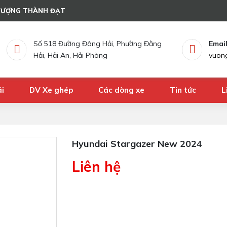
VƯỢNG THÀNH ĐẠT
ái
DV Xe ghép
Các dòng xe
Tin tức
L
Số 518 Đường Đông Hải, Phường Đằng
Emai
Hải, Hải An, Hải Phòng
vuon
ái
DV Xe ghép
Các dòng xe
Tin tức
L
Hyundai Stargazer New 2024
Liên hệ